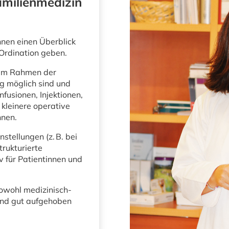
amilienmedizin
hnen einen Überblick
Ordination geben.
 im Rahmen der
g möglich sind und
fusionen, Injektionen,
 kleinere operative
nnen.
stellungen (z. B. bei
rukturierte
für Patientinnen und
 sowohl medizinisch-
und gut aufgehoben