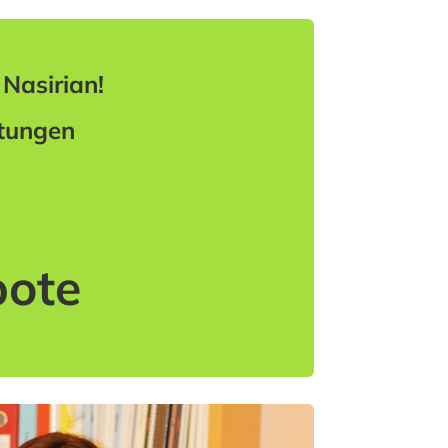
 Nasirian!
stungen
bote